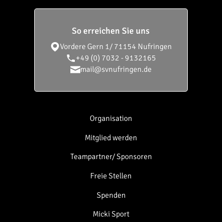
So erreichen Sie uns
Vordere Gern 1/
71154 Nufringen
+49 (0) 7032 - 9132165
mail@svnufringen.de
Organisation
Mitglied werden
Teampartner/ Sponsoren
Freie Stellen
Spenden
Micki Sport