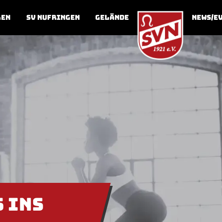
gen
SV Nufringen
Gelände
News/E
s ins