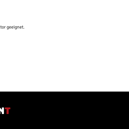
or geeignet.
n
t