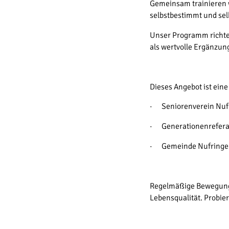
Gemeinsam trainieren w
selbstbestimmt und sel
Unser Programm richtet 
als wertvolle Ergänzu
Dieses Angebot ist ein
· Seniorenverein Nufr
· Generationenreferat
· Gemeinde Nufringe
Regelmäßige Bewegung s
Lebensqualität. Probier