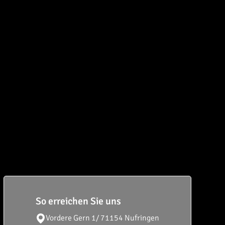
So erreichen Sie uns
Vordere Gern 1/
71154 Nufringen