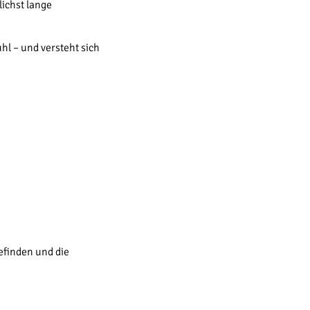
ichst lange
hl – und versteht sich
efinden und die