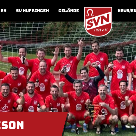
gen
SV Nufringen
Gelände
News/E
ison