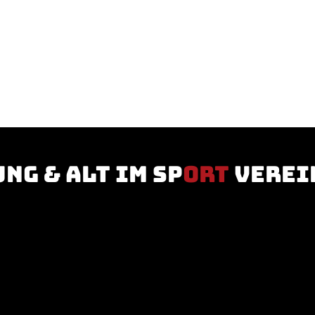
ung & Alt im Sp
ort
verei