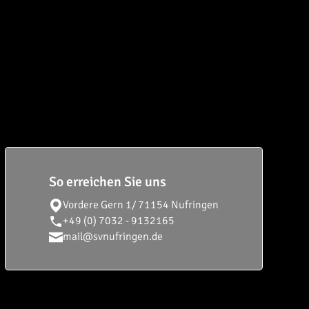
So erreichen Sie uns
Vordere Gern 1/
71154 Nufringen
+49 (0) 7032 - 9132165
mail@svnufringen.de