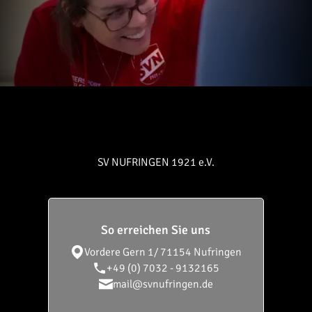
SV NUFRINGEN 1921 e.V.
So erreichen Sie uns
Vordere Gern 1/
71154 Nufringen
+49 (0) 7032 - 9132165
mail@svnufringen.de