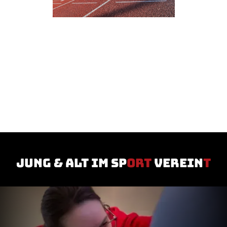
jung & Alt im Sp
ort
verein
t