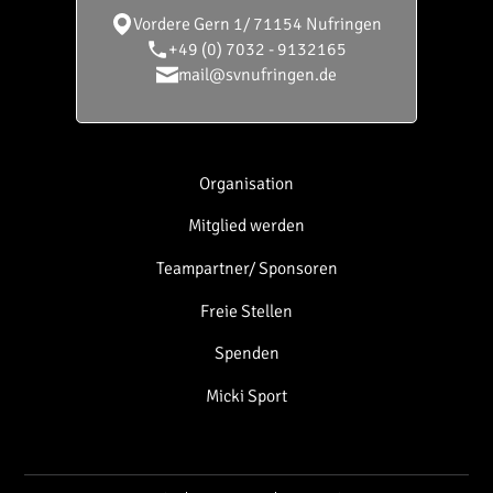
Vordere Gern 1/
71154 Nufringen
+49 (0) 7032 - 9132165
mail@svnufringen.de
Organisation
Mitglied werden
Teampartner/ Sponsoren
Freie Stellen
Spenden
Micki Sport